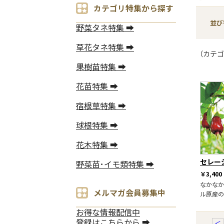
カテゴリ特集から探す
並び
野菜タネ特集 ➡
草花タネ特集 ➡
（カテゴ
果樹苗特集 ➡
花苗特集 ➡
宿根草特集 ➡
球根特集 ➡
花木特集 ➡
セレー
野菜苗･イモ類特集 ➡
￥3,400
なかなか
メルマガ会員募集中
ル原産の
お得な情報配信中
登録はこちらから ➡
＜