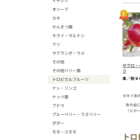
イチジク
オリーブ
カキ
かんきつ類
キウイ・サルナシ
クリ
サクランボ・ウメ
その他
ザクロ・
その他ベリー類
ク
本／秋
￥4
トロピカルフルーツ
ナシ・リンゴ
タキイ友
ナッツ類
友の会
ブドウ
（※ガ
ブルーベリー・ラズベリー
ポポー
モモ・スモモ
トロ