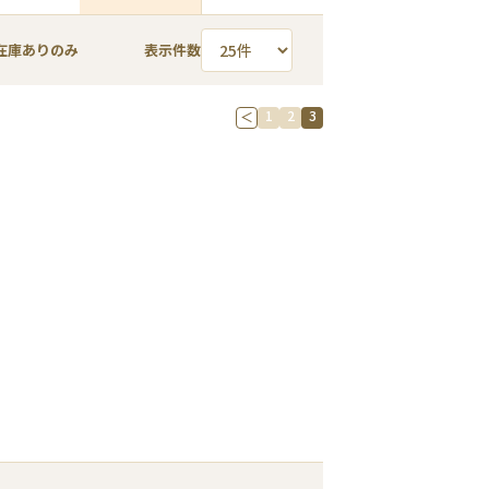
在庫ありのみ
表示件数
1
2
3
＜