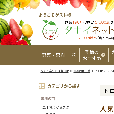
ようこそゲスト様
季節の
野菜・果樹
花
おすすめ
タキイネット通販TOP
>
果樹の苗一覧
> トロピカルフ
カテゴリから探す
ト
果樹の苗
人
五十音順から選ぶ