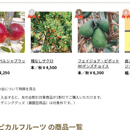
ペルシャブラッ
種なしザクロ
フェイジョア・ピポット
皮
(R)デンズチョイス
ジ
本／秋
￥4,500
,250
本／秋
￥6,300
組
の会について特典を見る
に入会すると、友の会割引対象商品が1割引でご購入いただけます。
ーデニンググッズ（農園芸用品）は対象外です。）
ピカルフルーツ の商品一覧