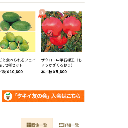
ごと食べられるフェイ
ザクロ・中華石榴王（ち
ョア2種セット
ゅうかざくろおう）
／秋
￥10,800
本／秋
￥5,800
画像一覧
詳細一覧