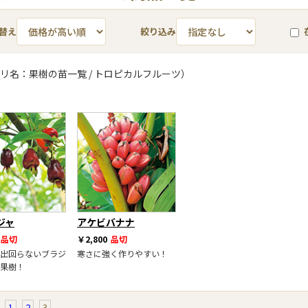
替え
絞り込み
リ名：果樹の苗一覧 / トロピカルフルーツ）
ジャ
アケビバナナ
品切
￥2,800
品切
出回らないブラジ
寒さに強く作りやすい！
果樹！
1
2
3