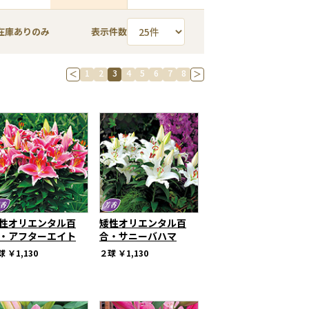
在庫ありのみ
表示件数
1
2
3
4
5
6
7
8
＜
＞
性オリエンタル百
矮性オリエンタル百
・アフターエイト
合・サニーバハマ
球
￥1,130
２球
￥1,130