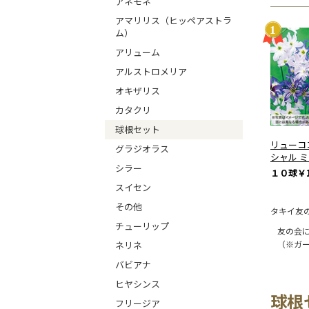
アネモネ
アマリリス（ヒッペアストラ
ム）
アリューム
アルストロメリア
オキザリス
カタクリ
球根セット
リューコ
グラジオラス
シャル 
シラー
１０球
￥1
スイセン
その他
タキイ友
チューリップ
友の会
（※ガ
ネリネ
バビアナ
ヒヤシンス
球根
フリージア