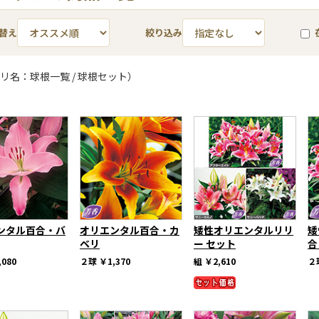
替え
絞り込み
リ名：球根一覧 / 球根セット）
ンタル百合・バ
オリエンタル百合・カ
矮性オリエンタルリリ
矮
ベリ
ー セット
合
,080
２球
￥1,370
組
￥2,610
２