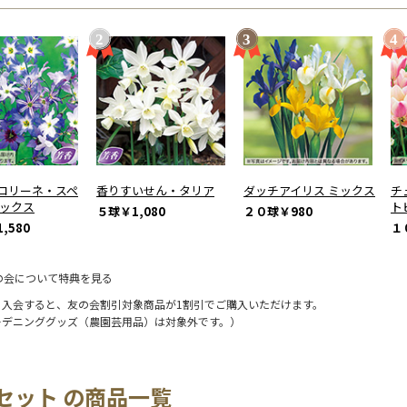
コリーネ・スペ
香りすいせん・タリア
ダッチアイリス ミックス
チ
ミックス
ト
５球
￥1,080
２０球
￥980
,580
１
の会について特典を見る
に入会すると、友の会割引対象商品が1割引でご購入いただけます。
ーデニンググッズ（農園芸用品）は対象外です。）
セット の商品一覧