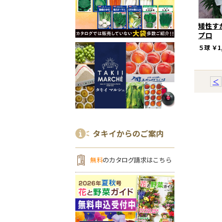
矮性す
プロ
５球
￥1
＜
タキイからのご案内
無料
のカタログ請求はこちら