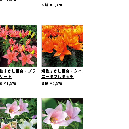
５球
￥1,370
性すかし百合・プラ
矮性すかし百合・タイ
ザート
ニーダブルダッチ
球
￥1,370
５球
￥1,370