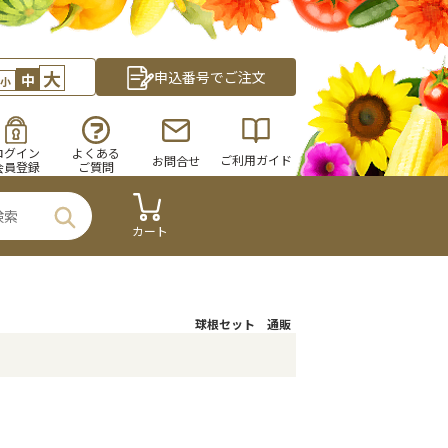
大
申込番号でご注文
中
小
ログイン
よくある
ご利用ガイド
お問合せ
会員登録
ご質問
カート
球根セット 通販