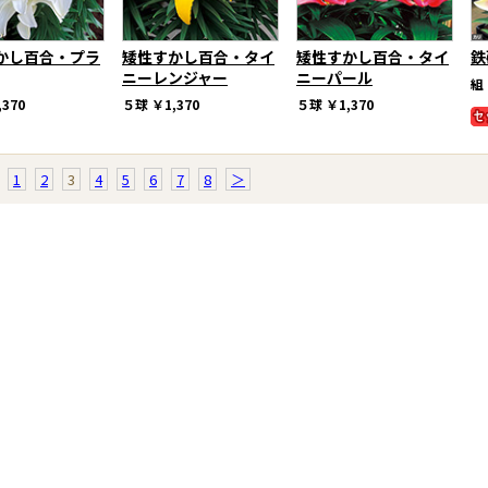
かし百合・プラ
矮性すかし百合・タイ
矮性すかし百合・タイ
鉄
ニーレンジャー
ニーパール
組
,370
５球
￥1,370
５球
￥1,370
1
2
3
4
5
6
7
8
＞