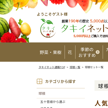
ようこそゲスト様
季節の
野菜・果樹
花
おすすめ
タキイネット通販TOP
>
球根一覧
> 球根セット一覧
カテゴリから探す
球
球根
人
五十音順から選ぶ