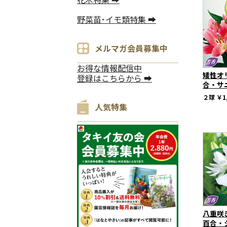
野菜苗･イモ類特集 ➡
メルマガ会員募集中
お得な情報配信中
矮性オ
登録はこちらから ➡
合・サ
２球
￥1
人気特集
八重咲
百合・