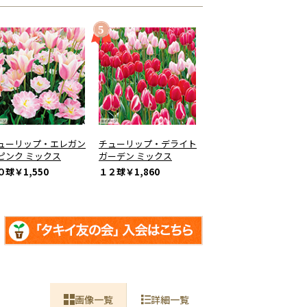
ューリップ・エレガン
チューリップ・デライト
ピンク ミックス
ガーデン ミックス
０球
￥1,550
１２球
￥1,860
画像一覧
詳細一覧