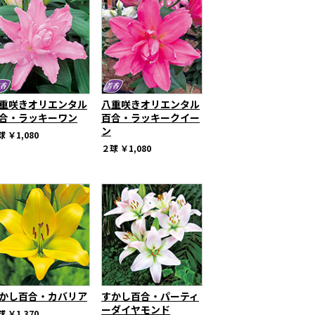
重咲きオリエンタル
八重咲きオリエンタル
合・ラッキーワン
百合・ラッキークイー
ン
球
￥1,080
２球
￥1,080
かし百合・カバリア
すかし百合・パーティ
ーダイヤモンド
球
￥1,370