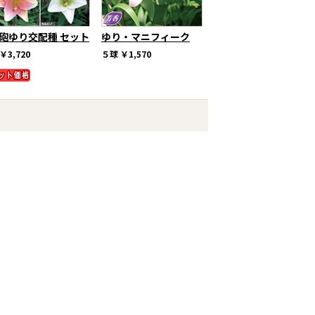
砲ゆり交配種 セット
ゆり・マニフィーク
￥3,720
５球
￥1,570