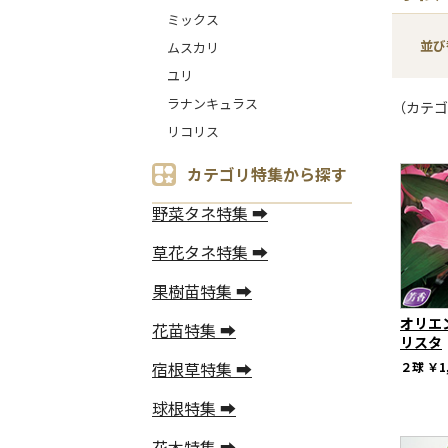
ミックス
並び
ムスカリ
ユリ
ラナンキュラス
（カテゴ
リコリス
カテゴリ特集から探す
野菜タネ特集 ➡
草花タネ特集 ➡
果樹苗特集 ➡
オリエ
花苗特集 ➡
リスタ
宿根草特集 ➡
２球
￥1
球根特集 ➡
花木特集 ➡