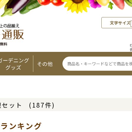
文字サイズ
ガーデニング
その他
グッズ
根セット
(187件)
気ランキング