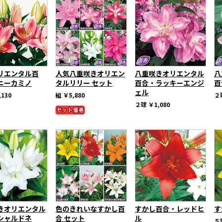
リエンタル百
人気八重咲きオリエン
八重咲きオリエンタル
八
ニーカミノ
タルリリー セット
百合・ラッキーエンジ
百
ェル
,130
組
￥5,880
２
２球
￥1,080
きオリエンタル
色のきれいなすかし百
すかし百合・レッドヒ
す
シャルドネ
合 セット
ル
５