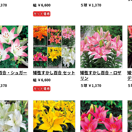
,370
組
￥6,600
５球
￥1,370
百合・シュガー
矮性すかし百合 セット
矮性すかし百合・ロザ
矮
リン
デ
組
￥6,600
,370
５球
￥1,370
５