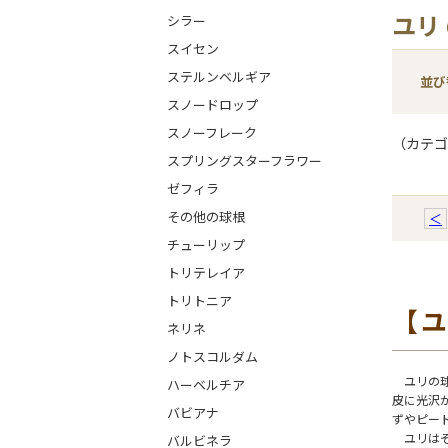
ユリ
シラー
スイセン
ステルンベルギア
並び
スノードロップ
スノーフレーク
（カテゴ
スプリングスターフラワー
ゼフィラ
その他の球根
＜
チューリップ
トリテレイア
トリトニア
【
ネリネ
ノトスコルダム
ユリの球
ハーベルチア
皮に光沢
バビアナ
ずやピー
ユリはそ
バルビネラ