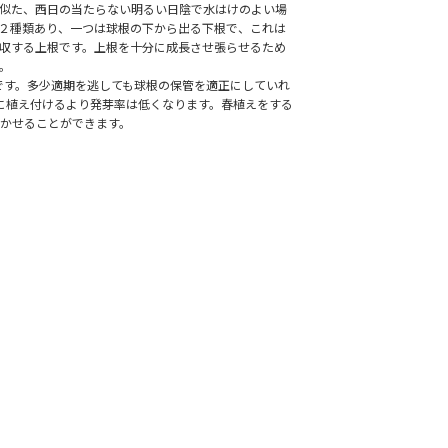
似た、西日の当たらない明るい日陰で水はけのよい場
２種類あり、一つは球根の下から出る下根で、これは
収する上根です。上根を十分に成長させ張らせるため
。
です。多少適期を逃しても球根の保管を適正にしていれ
に植え付けるより発芽率は低くなります。春植えをする
かせることができます。