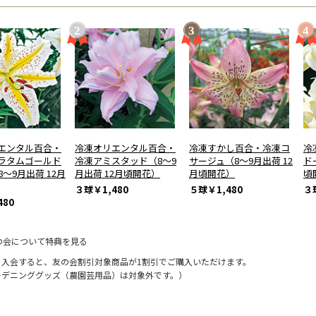
エンタル百合・
冷凍オリエンタル百合・
冷凍すかし百合・冷凍コ
冷
ラタムゴールド
冷凍アミスタッド（8～9
サージュ（8～9月出荷 12
ド
～9月出荷 12月
月出荷 12月頃開花）
月頃開花）
頃
３球
￥1,480
５球
￥1,480
３
480
の会について特典を見る
に入会すると、友の会割引対象商品が1割引でご購入いただけます。
ーデニンググッズ（農園芸用品）は対象外です。）