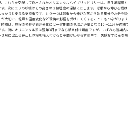
リ、これらを交配して作出されたオリエンタルハイブリッドリリーは、自生地環境と
です。次にユリの球根はその高さの３倍程度の深植えにします。球根から伸びる根は
しっかりと支える支持根です。もう一つは球根から伸びた茎から出る養分や水分を吸
えが大切で、乾燥や温度変化など環境の影響を受けにくくすることにもつながります
時期は、球根の発芽や花芽分化には一定期間の低温が必要となり10～11月が適期
です。特にオリエンタル系は翌年3月までなら植え付け可能ですが、いずれも適期内
～３月に出回る芽出し球根を植え付けると手間が掛からず簡単で、失敗せずに花を咲