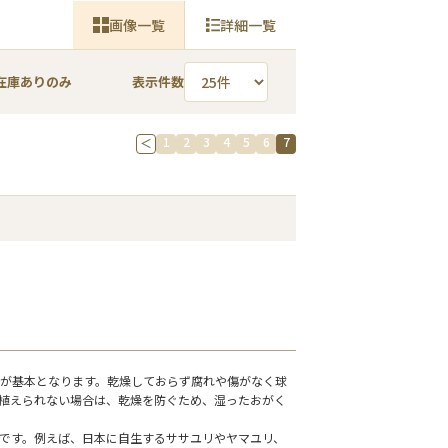
画像一覧
詳細一覧
在庫ありのみ
表示件数
1
2
3
4
5
6
7
＜
が基本となります。乾燥しておらず腐れや傷がなく球
植えられない場合は、乾燥を防ぐため、湿ったおがく
です。例えば、日本に自生するササユリやヤマユリ、