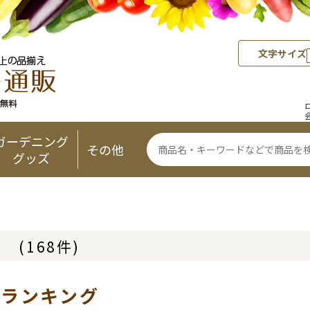
文字サイズ
ガーデニング
その他
グッズ
リ
(168件)
気ランキング