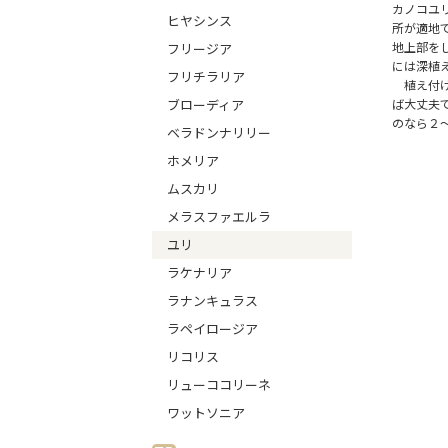
カノコユ
ヒヤシンス
所が適地
地上部を
フリージア
には深植
フリチラリア
植え付け
ブローディア
ば大丈夫
のなら２
ベラドンナリリー
ホメリア
ムスカリ
メラスファエルラ
ユリ
ラケナリア
ラナンキュラス
ラペイロージア
リコリス
リューココリーネ
ワットソニア