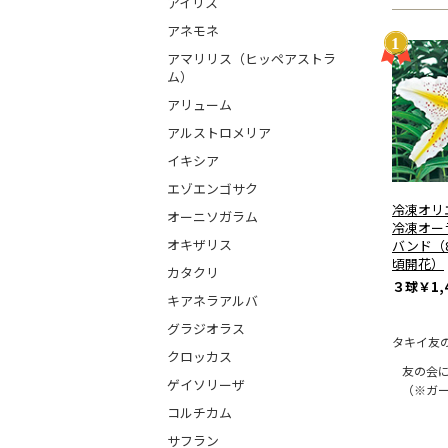
アイリス
アネモネ
アマリリス（ヒッペアストラ
ム）
アリューム
アルストロメリア
イキシア
エゾエンゴサク
冷凍オリ
オーニソガラム
冷凍オー
オキザリス
バンド（8
頃開花）
カタクリ
３球
￥1,
キアネラアルバ
グラジオラス
タキイ友
クロッカス
友の会
ゲイソリーザ
（※ガ
コルチカム
サフラン