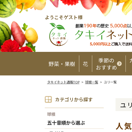
ようこそゲスト様
季節の
野菜・果樹
花
おすすめ
タキイネット通販TOP
>
球根一覧
> ユリ一覧
カテゴリから探す
ユ
球根
五十音順から選ぶ
人