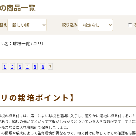
 の商品一覧
替え
絞り込み
リ名：球根一覧 / ユリ）
1
2
3
4
5
6
7
ユリの栽培ポイント】
根の植え付けは、第一によい球根を適期に入手し、速やかに適地に植え付けること
があり、鱗片の先が尖とがって下根がしっかりとついている大きな球根です。すぐに
トモスなどに入れ冷暗所で保管しましょう。
の種類や系統によって生育環境が異なるので、植え付けに際してはその確認も必要