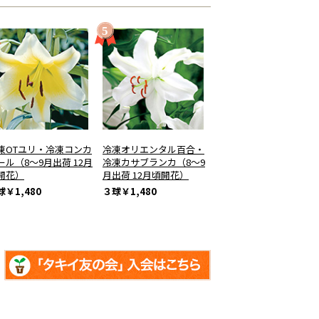
凍OTユリ・冷凍コンカ
冷凍オリエンタル百合・
ール（8～9月出荷 12月
冷凍カサブランカ（8～9
開花）
月出荷 12月頃開花）
球
￥1,480
３球
￥1,480