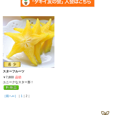
スターフルーツ
￥7,800
品切
ユニークなスター形！
［前へ⇐］
｜
1
｜2｜