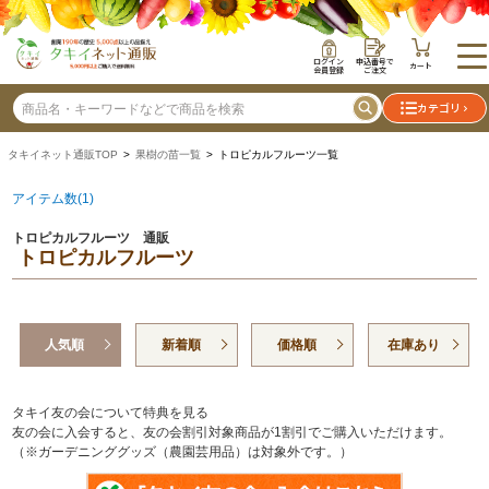
ログイン
申込番号で
カート
会員登録
ご注文
カテゴリ
タキイネット通販TOP
>
果樹の苗一覧
> トロピカルフルーツ一覧
アイテム数(1)
トロピカルフルーツ 通販
トロピカルフルーツ
人気順
新着順
価格順
在庫あり
タキイ友の会について特典を見る
友の会に入会すると、友の会割引対象商品が1割引でご購入いただけます。
（※ガーデニンググッズ（農園芸用品）は対象外です。）