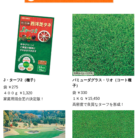
J・ターフ2（種子）
バミューダグラス・リオ（コート種
子）
袋
￥275
袋
￥330
４００ｇ
￥1,320
１ＫＧ
￥15,450
家庭用混合芝の決定版！
高密度で良質なターフを形成！