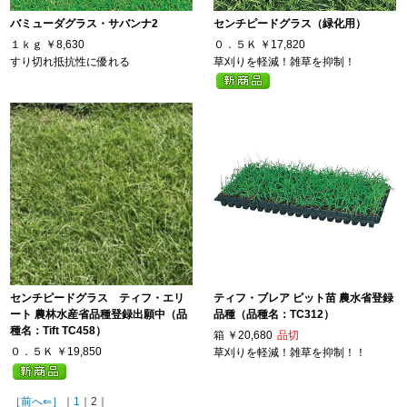
バミューダグラス・サバンナ2
センチピードグラス（緑化用）
１ｋｇ
￥8,630
０．５Ｋ
￥17,820
すり切れ抵抗性に優れる
草刈りを軽減！雑草を抑制！
センチピードグラス ティフ・エリ
ティフ・ブレア ピット苗 農水省登録
ート 農林水産省品種登録出願中（品
品種（品種名：TC312）
種名：Tift TC458）
箱
￥20,680
品切
０．５Ｋ
￥19,850
草刈りを軽減！雑草を抑制！！
［前へ⇐］
｜
1
｜2｜