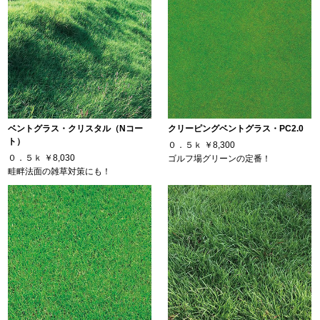
ベントグラス・クリスタル（Nコー
クリーピングベントグラス・PC2.0
ト）
０．５ｋ
￥8,300
０．５ｋ
￥8,030
ゴルフ場グリーンの定番！
畦畔法面の雑草対策にも！