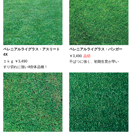
ペレニアルライグラス・アスリート
ペレニアルライグラス・パンガー
4X
￥3,490
品切
１ｋｇ
￥3,490
干ばつに強く、初期生育が早い
すり切れに強い4倍体品種！