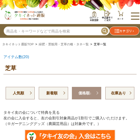
ログイン
申込番号で
カート
会員登録
ご注文
カテゴリ
タキイネット通販TOP
>
緑肥・景観用・芝草の種・タネ一覧
> 芝草一覧
アイテム数(20)
芝草
人気順
新着順
価格順↓
在庫あり
タキイ友の会について特典を見る
友の会に入会すると、友の会割引対象商品が1割引でご購入いただけます。
（※ガーデニンググッズ（農園芸用品）は対象外です。）