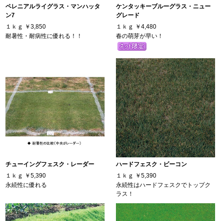
ペレニアルライグラス・マンハッタ
ケンタッキーブルーグラス・ニュー
ン7
グレード
１ｋｇ
￥3,850
１ｋｇ
￥4,480
耐暑性・耐病性に優れる！！
春の萌芽が早い！
チューイングフェスク・レーダー
ハードフェスク・ビーコン
１ｋｇ
￥5,390
１ｋｇ
￥5,390
永続性に優れる
永続性はハードフェスクでトップク
ラス！