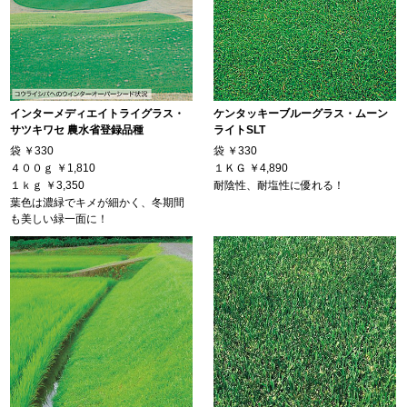
インターメディエイトライグラス・
ケンタッキーブルーグラス・ムーン
サツキワセ 農水省登録品種
ライトSLT
袋
￥330
袋
￥330
４００ｇ
￥1,810
１ＫＧ
￥4,890
１ｋｇ
￥3,350
耐陰性、耐塩性に優れる！
葉色は濃緑でキメが細かく、冬期間
も美しい緑一面に！