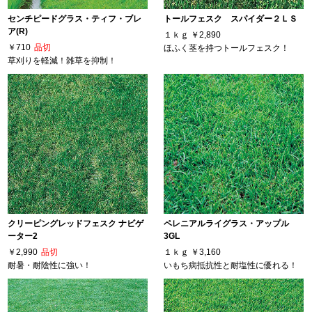
センチピードグラス・ティフ・ブレ
トールフェスク スパイダー２ＬＳ
ア(R)
１ｋｇ
￥2,890
￥710
品切
ほふく茎を持つトールフェスク！
草刈りを軽減！雑草を抑制！
クリーピングレッドフェスク ナビゲ
ペレニアルライグラス・アップル
ーター2
3GL
￥2,990
品切
１ｋｇ
￥3,160
耐暑・耐陰性に強い！
いもち病抵抗性と耐塩性に優れる！