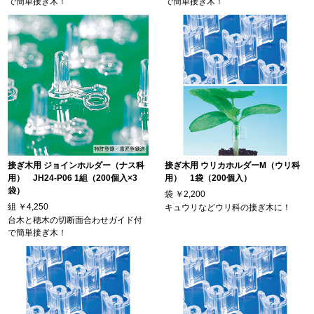
で簡単接ぎ木！
で簡単接ぎ木！
接ぎ木用 ジョインホルダー（ナス科
接ぎ木用 ウリカホルダーM（ウリ科
用） JH24-P06 1組（200個入×3
用） 1袋（200個入）
袋）
袋
￥2,200
組
￥4,250
キュウリなどウリ科の接ぎ木に！
台木と穂木の切断面合わせガイド付
で簡単接ぎ木！