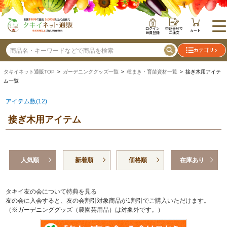
ログイン
申込番号で
カート
会員登録
ご注文
カテゴリ
タキイネット通販TOP
>
ガーデニンググッズ一覧
>
種まき・育苗資材一覧
> 接ぎ木用アイテ
ム一覧
アイテム数(12)
接ぎ木用アイテム
人気順
新着順
価格順
在庫あり
タキイ友の会について特典を見る
友の会に入会すると、友の会割引対象商品が1割引でご購入いただけます。
（※ガーデニンググッズ（農園芸用品）は対象外です。）