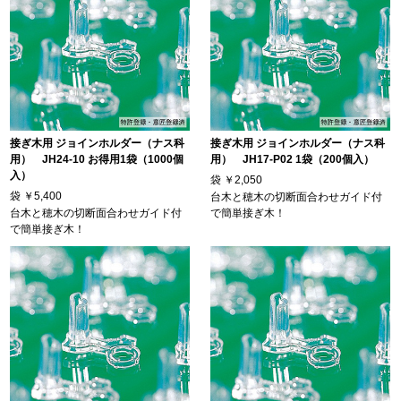
接ぎ木用 ジョインホルダー（ナス科
接ぎ木用 ジョインホルダー（ナス科
用） JH24-10 お得用1袋（1000個
用） JH17-P02 1袋（200個入）
入）
袋
￥2,050
袋
￥5,400
台木と穂木の切断面合わせガイド付
台木と穂木の切断面合わせガイド付
で簡単接ぎ木！
で簡単接ぎ木！