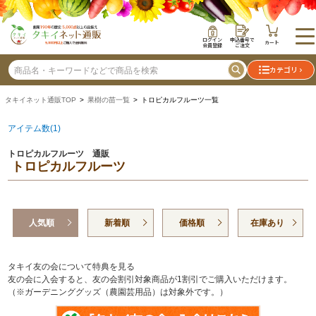
ログイン
申込番号で
カート
会員登録
ご注文
カテゴリ
タキイネット通販TOP
>
果樹の苗一覧
> トロピカルフルーツ一覧
アイテム数(1)
トロピカルフルーツ 通販
トロピカルフルーツ
人気順
新着順
価格順
在庫あり
タキイ友の会について特典を見る
友の会に入会すると、友の会割引対象商品が1割引でご購入いただけます。
（※ガーデニンググッズ（農園芸用品）は対象外です。）