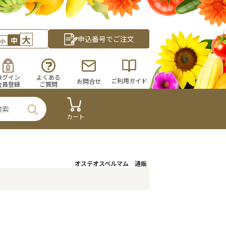
大
申込番号でご注文
中
小
ログイン
よくある
ご利用ガイド
お問合せ
会員登録
ご質問
カート
オステオスペルマム 通販