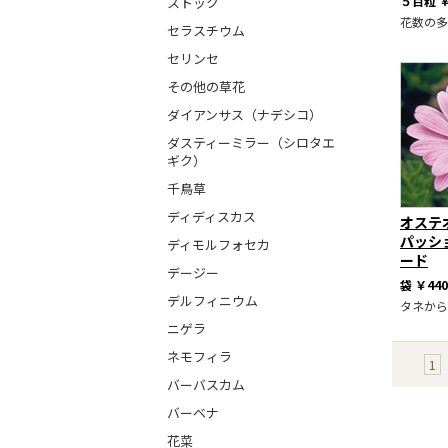
５百粒
￥
ストック
花数の多
セラスチウム
セリンセ
その他の草花
ダイアンサス（ナデシコ）
ダスティーミラー（シロタエ
ギク）
千鳥草
ディディスカス
オステ
パッシ
ディモルフォセカ
ード
デージー
袋
￥440
デルフィニウム
タネから
ニゲラ
ネモフィラ
1
バーバスカム
バーベナ
花菜