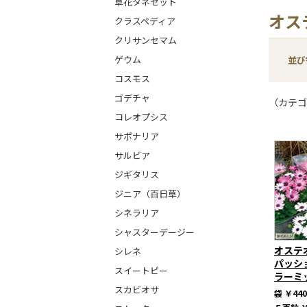
草花タネセット
オス
クラスペディア
クリサンセマム
ゲウム
並び
コスモス
ゴデチャ
（カテゴ
コレオプシス
サポナリア
サルビア
ジギタリス
ジニア（百日草）
シネラリア
シャスターデージー
オステ
シレネ
パッシ
スイートピー
ラーミ
スカビオサ
袋
￥440