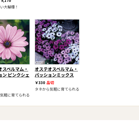
9,170
い大輪種！
オスペルマム・
オステオスペルマム・
ョン ピンクシェ
パッションミックス
￥330
品切
タネから気軽に育てられる
気軽に育てられる