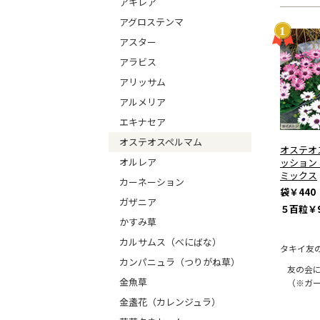
アキレア
アグロステンマ
アスター
アラビス
アリッサム
アルメリア
エキナセア
オステオスペルマム
オステオ
オルレア
ッション
ミックス
カーネーション
袋
￥440
ガザニア
５百粒
￥9
かすみ草
カルサムス（べにばな）
タキイ友
カンパニュラ（つりがね草）
友の会
金魚草
（※ガ
金盞花（カレンジュラ）