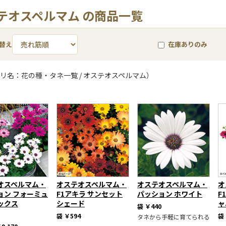
テオスペルマム の商品一覧
替え
在庫ありのみ
リ名：花の種・タネ一覧 / オステオスペルマム）
オスペルマム・
オステオスペルマム・
オステオスペルマム・
オ
ョン フォーミュ
F1アキラ サンセット
パッション ホワイト
F
ックス
シェード
ャ
袋
￥440
袋
￥594
袋
タネから手軽に育てられる