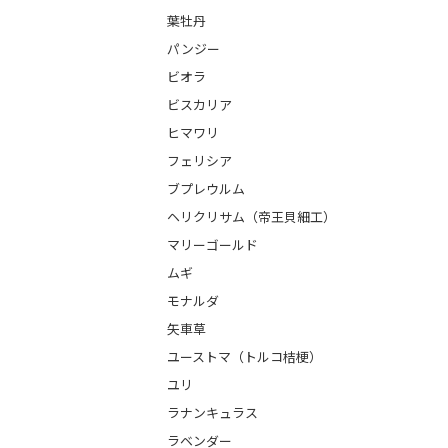
葉牡丹
パンジー
ビオラ
ビスカリア
ヒマワリ
フェリシア
ブプレウルム
ヘリクリサム（帝王貝細工）
マリーゴールド
ムギ
モナルダ
矢車草
ユーストマ（トルコ桔梗）
ユリ
ラナンキュラス
ラベンダー