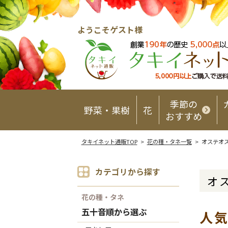
ようこそゲスト様
季節の
野菜・果樹
花
おすすめ
タキイネット通販TOP
>
花の種・タネ一覧
> オステオ
カテゴリから探す
オ
花の種・タネ
五十音順から選ぶ
人