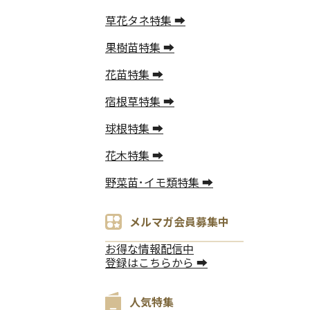
草花タネ特集 ➡
果樹苗特集 ➡
花苗特集 ➡
宿根草特集 ➡
球根特集 ➡
花木特集 ➡
野菜苗･イモ類特集 ➡
メルマガ会員募集中
お得な情報配信中
登録はこちらから ➡
人気特集