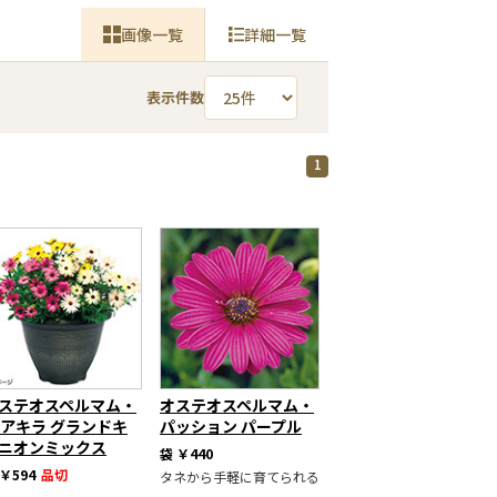
画像一覧
詳細一覧
表示件数
1
ステオスペルマム・
オステオスペルマム・
1アキラ グランドキ
パッション パープル
ニオンミックス
袋
￥440
￥594
品切
タネから手軽に育てられる