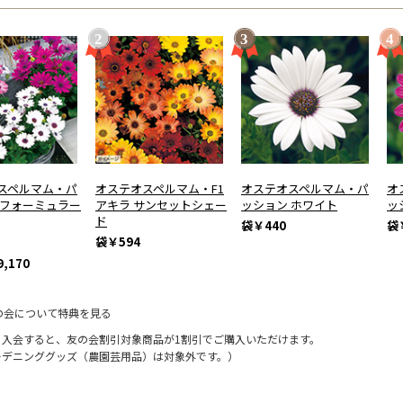
スペルマム・パ
オステオスペルマム・F1
オステオスペルマム・パ
オ
 フォーミュラー
アキラ サンセットシェー
ッション ホワイト
ッ
ド
袋
￥440
袋
袋
￥594
,170
の会について特典を見る
に入会すると、友の会割引対象商品が1割引でご購入いただけます。
ーデニンググッズ（農園芸用品）は対象外です。）