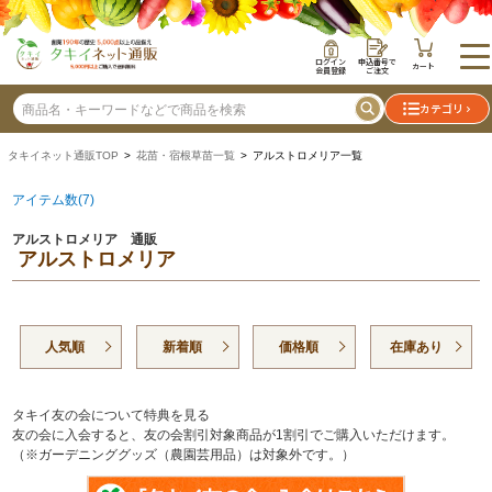
ログイン
申込番号で
カート
会員登録
ご注文
カテゴリ
タキイネット通販TOP
>
花苗・宿根草苗一覧
> アルストロメリア一覧
アイテム数(7)
アルストロメリア 通販
アルストロメリア
人気順
新着順
価格順
在庫あり
タキイ友の会について特典を見る
友の会に入会すると、友の会割引対象商品が1割引でご購入いただけます。
（※ガーデニンググッズ（農園芸用品）は対象外です。）