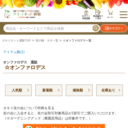
ログイン
申込番号で
カート
会員登録
ご注文
カテゴリ
タキイネット通販TOP
>
花の種・タネ一覧
> ☆オンファロデス一覧
アイテム数(1)
オンファロデス 通販
☆オンファロデス
人気順
新着順
価格順
在庫あり
タキイ友の会について特典を見る
友の会に入会すると、友の会割引対象商品が1割引でご購入いただけます。
（※ガーデニンググッズ（農園芸用品）は対象外です。）