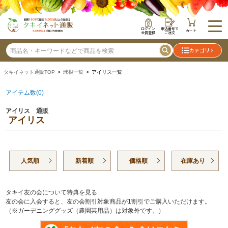
ログイン
申込番号で
カート
会員登録
ご注文
カテゴリ
タキイネット通販TOP
>
球根一覧
> アイリス一覧
アイテム数(0)
アイリス 通販
アイリス
人気順
新着順
価格順
在庫あり
タキイ友の会について特典を見る
友の会に入会すると、友の会割引対象商品が1割引でご購入いただけます。
（※ガーデニンググッズ（農園芸用品）は対象外です。）