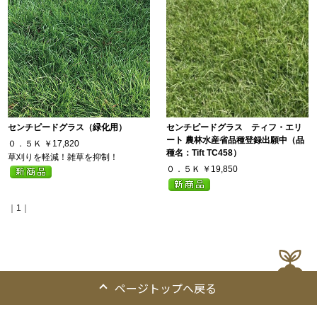
センチピードグラス（緑化用）
センチピードグラス ティフ・エリ
ート 農林水産省品種登録出願中（品
０．５Ｋ
￥17,820
種名：Tift TC458）
草刈りを軽減！雑草を抑制！
０．５Ｋ
￥19,850
｜1｜
ページトップへ戻る