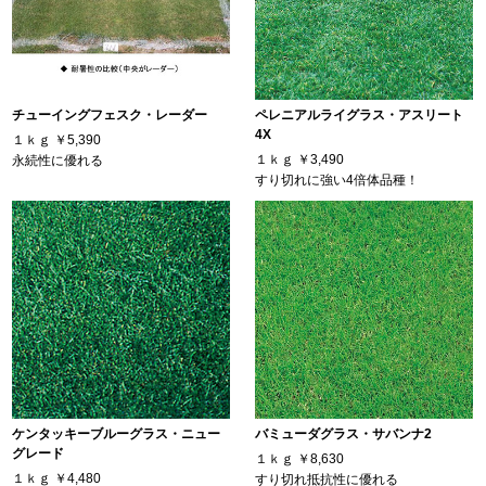
チューイングフェスク・レーダー
ペレニアルライグラス・アスリート
4X
１ｋｇ
￥5,390
１ｋｇ
￥3,490
永続性に優れる
すり切れに強い4倍体品種！
ケンタッキーブルーグラス・ニュー
バミューダグラス・サバンナ2
グレード
１ｋｇ
￥8,630
１ｋｇ
￥4,480
すり切れ抵抗性に優れる