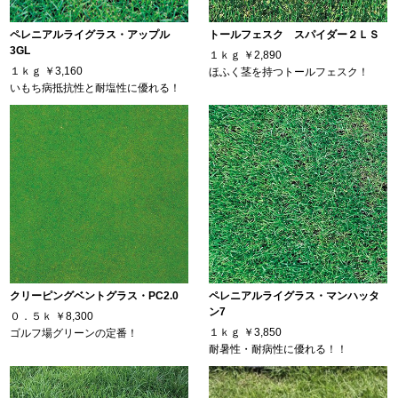
ペレニアルライグラス・アップル
トールフェスク スパイダー２ＬＳ
3GL
１ｋｇ
￥2,890
１ｋｇ
￥3,160
ほふく茎を持つトールフェスク！
いもち病抵抗性と耐塩性に優れる！
クリーピングベントグラス・PC2.0
ペレニアルライグラス・マンハッタ
ン7
０．５ｋ
￥8,300
１ｋｇ
￥3,850
ゴルフ場グリーンの定番！
耐暑性・耐病性に優れる！！