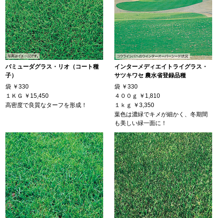
バミューダグラス・リオ（コート種
インターメディエイトライグラス・
子）
サツキワセ 農水省登録品種
袋
￥330
袋
￥330
１ＫＧ
￥15,450
４００ｇ
￥1,810
高密度で良質なターフを形成！
１ｋｇ
￥3,350
葉色は濃緑でキメが細かく、冬期間
も美しい緑一面に！