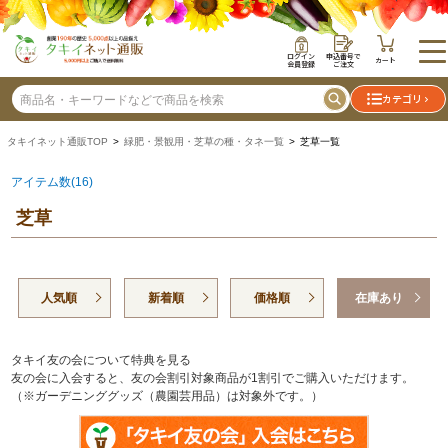
ログイン
申込番号で
カート
会員登録
ご注文
カテゴリ
タキイネット通販TOP
>
緑肥・景観用・芝草の種・タネ一覧
> 芝草一覧
アイテム数(16)
芝草
人気順
新着順
価格順
在庫あり
タキイ友の会について特典を見る
友の会に入会すると、友の会割引対象商品が1割引でご購入いただけます。
（※ガーデニンググッズ（農園芸用品）は対象外です。）