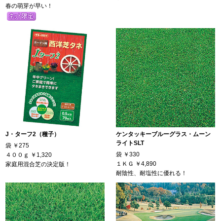
春の萌芽が早い！
J・ターフ2（種子）
ケンタッキーブルーグラス・ムーン
ライトSLT
袋
￥275
袋
￥330
４００ｇ
￥1,320
１ＫＧ
￥4,890
家庭用混合芝の決定版！
耐陰性、耐塩性に優れる！