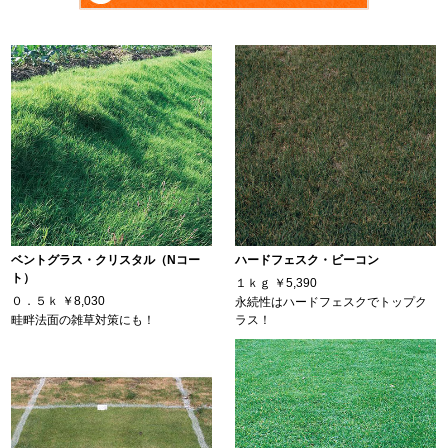
ベントグラス・クリスタル（Nコー
ハードフェスク・ビーコン
ト）
１ｋｇ
￥5,390
０．５ｋ
￥8,030
永続性はハードフェスクでトップク
畦畔法面の雑草対策にも！
ラス！