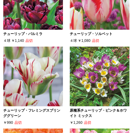
チューリップ・パルミラ
チューリップ・ソルベット
４球
￥1,140
品切
４球
￥1,080
品切
チューリップ・フレミングスプリン
原種系チューリップ・ピンク＆ホワ
ググリーン
イト ミックス
￥990
品切
￥1,260
品切