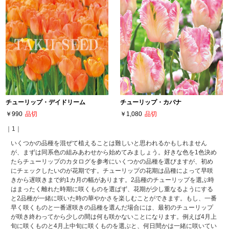
チューリップ・デイドリーム
チューリップ・カバナ
￥990
品切
￥1,080
品切
｜1｜
いくつかの品種を混ぜて植えることは難しいと思われるかもしれません
が、まずは同系色の組みあわせから始めてみましょう。好きな色を1色決め
たらチューリップのカタログを参考にいくつかの品種を選びますが、初め
にチェックしたいのが花期です。チューリップの花期は品種によって早咲
きから遅咲きまで約1カ月の幅があります。2品種のチューリップを選ぶ時
はまったく離れた時期に咲くものを選ばず、花期が少し重なるようにする
と2品種が一緒に咲いた時の華やかさを楽しむことができます。もし、一番
早く咲くものと一番遅咲きの品種を選んだ場合には、最初のチューリップ
が咲き終わってから少しの間は何も咲かないことになります。例えば4月上
旬に咲くものと4月上中旬に咲くものを選ぶと、何日間かは一緒に咲いてい