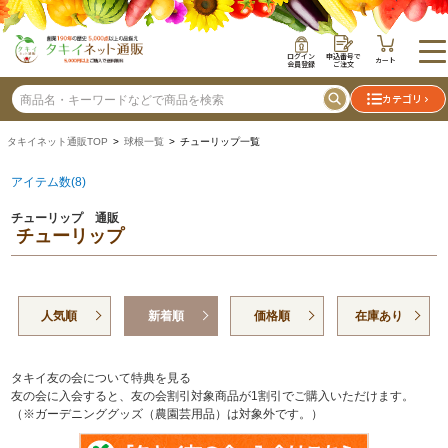
ログイン
申込番号で
カート
会員登録
ご注文
カテゴリ
タキイネット通販TOP
>
球根一覧
> チューリップ一覧
アイテム数(8)
チューリップ 通販
チューリップ
人気順
新着順
価格順
在庫あり
タキイ友の会について特典を見る
友の会に入会すると、友の会割引対象商品が1割引でご購入いただけます。
（※ガーデニンググッズ（農園芸用品）は対象外です。）