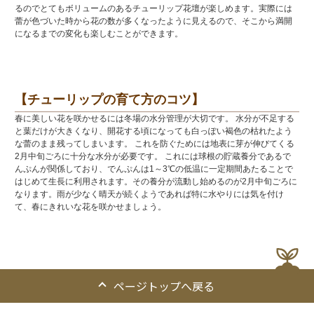
るのでとてもボリュームのあるチューリップ花壇が楽しめます。実際には
蕾が色づいた時から花の数が多くなったように見えるので、そこから満開
になるまでの変化も楽しむことができます。
【チューリップの育て方のコツ】
春に美しい花を咲かせるには冬場の水分管理が大切です。 水分が不足する
と葉だけが大きくなり、開花する頃になっても白っぽい褐色の枯れたよう
な蕾のまま残ってしまいます。 これを防ぐためには地表に芽が伸びてくる
2月中旬ごろに十分な水分が必要です。 これには球根の貯蔵養分であるで
んぷんが関係しており、でんぷんは1～3℃の低温に一定期間あたることで
はじめて生長に利用されます。その養分が流動し始めるのが2月中旬ごろに
なります。雨が少なく晴天が続くようであれば特に水やりには気を付け
て、春にきれいな花を咲かせましょう。
ページトップへ戻る