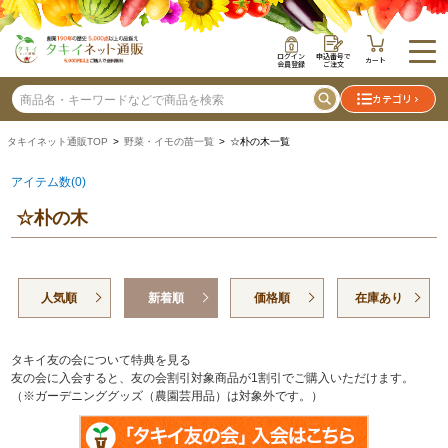
ログイン
申込番号で
カート
会員登録
ご注文
カテゴリ
タキイネット通販TOP
>
野菜・イモの苗一覧
> ☆朴の木一覧
アイテム数(0)
☆朴の木
人気順
新着順
価格順
在庫あり
タキイ友の会について特典を見る
友の会に入会すると、友の会割引対象商品が1割引でご購入いただけます。
（※ガーデニンググッズ（農園芸用品）は対象外です。）