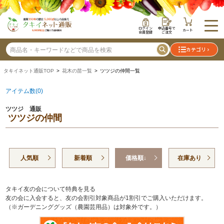
ログイン
申込番号で
カート
会員登録
ご注文
カテゴリ
タキイネット通販TOP
>
花木の苗一覧
> ツツジの仲間一覧
アイテム数(0)
ツツジ 通販
ツツジの仲間
人気順
新着順
価格順↓
在庫あり
タキイ友の会について特典を見る
友の会に入会すると、友の会割引対象商品が1割引でご購入いただけます。
（※ガーデニンググッズ（農園芸用品）は対象外です。）