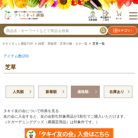
ログイン
申込番号で
カート
会員登録
ご注文
カテゴリ
タキイネット通販TOP
>
緑肥・景観用・芝草の種・タネ一覧
> 芝草一覧
アイテム数(20)
芝草
人気順
新着順
価格順↓
在庫あり
タキイ友の会について特典を見る
友の会に入会すると、友の会割引対象商品が1割引でご購入いただけます。
（※ガーデニンググッズ（農園芸用品）は対象外です。）