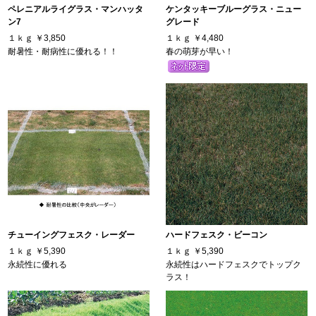
ペレニアルライグラス・マンハッタ
ケンタッキーブルーグラス・ニュー
ン7
グレード
１ｋｇ
￥3,850
１ｋｇ
￥4,480
耐暑性・耐病性に優れる！！
春の萌芽が早い！
チューイングフェスク・レーダー
ハードフェスク・ビーコン
１ｋｇ
￥5,390
１ｋｇ
￥5,390
永続性に優れる
永続性はハードフェスクでトップク
ラス！