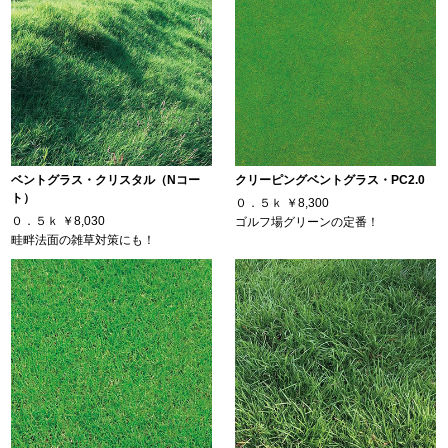
ベントグラス・クリスタル（Nコー
クリーピングベントグラス・PC2.0
ト）
０．５ｋ
￥8,300
０．５ｋ
￥8,030
ゴルフ場グリーンの定番！
畦畔法面の雑草対策にも！