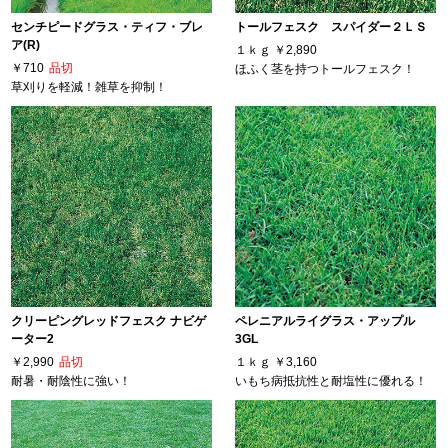
センチピードグラス・ティフ・ブレ
トールフェスク スパイダー２ＬＳ
ア(R)
１ｋｇ
￥2,890
￥710
品切
ほふく茎を持つトールフェスク！
草刈りを軽減！雑草を抑制！
クリーピングレッドフェスク ナビゲ
ペレニアルライグラス・アップル
ーター2
3GL
￥2,990
品切
１ｋｇ
￥3,160
耐暑・耐陰性に強い！
いもち病抵抗性と耐塩性に優れる！