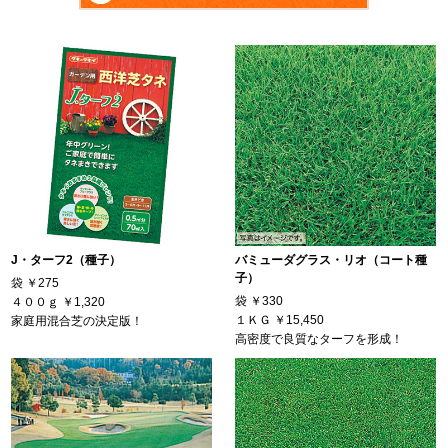
J・ターフ2（種子）
バミューダグラス・リオ（コート種
子）
袋
￥275
袋
￥330
４００ｇ
￥1,320
１ＫＧ
￥15,450
家庭用混合芝の決定版！
高密度で良質なターフを形成！