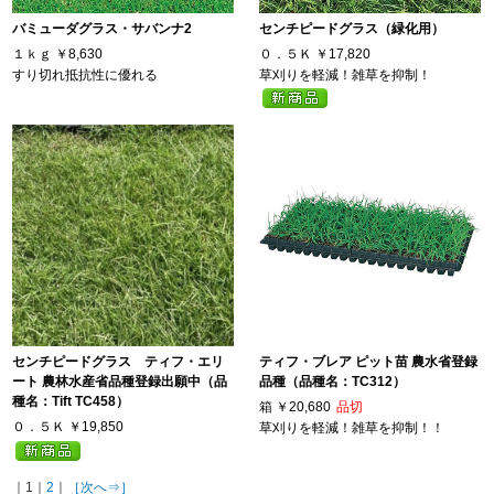
バミューダグラス・サバンナ2
センチピードグラス（緑化用）
１ｋｇ
￥8,630
０．５Ｋ
￥17,820
すり切れ抵抗性に優れる
草刈りを軽減！雑草を抑制！
センチピードグラス ティフ・エリ
ティフ・ブレア ピット苗 農水省登録
ート 農林水産省品種登録出願中（品
品種（品種名：TC312）
種名：Tift TC458）
箱
￥20,680
品切
０．５Ｋ
￥19,850
草刈りを軽減！雑草を抑制！！
｜1｜
2
｜
［次へ⇒］