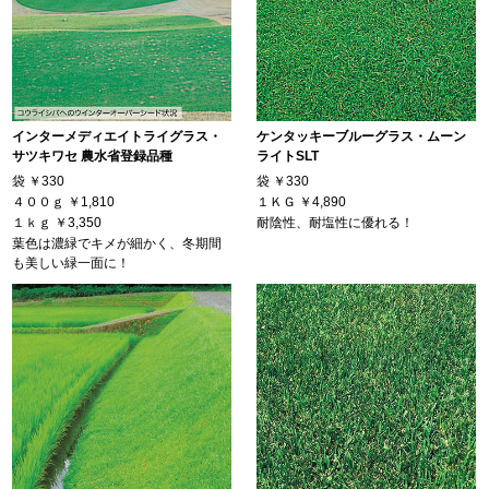
インターメディエイトライグラス・
ケンタッキーブルーグラス・ムーン
サツキワセ 農水省登録品種
ライトSLT
袋
￥330
袋
￥330
４００ｇ
￥1,810
１ＫＧ
￥4,890
１ｋｇ
￥3,350
耐陰性、耐塩性に優れる！
葉色は濃緑でキメが細かく、冬期間
も美しい緑一面に！