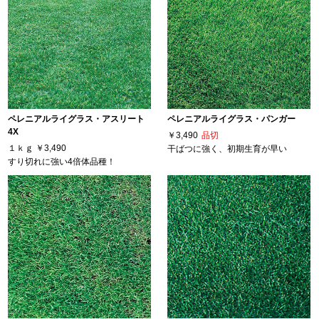
ペレニアルライグラス・アスリート
ペレニアルライグラス・パンガー
4X
￥3,490
品切
１ｋｇ
￥3,490
干ばつに強く、初期生育が早い
すり切れに強い4倍体品種！