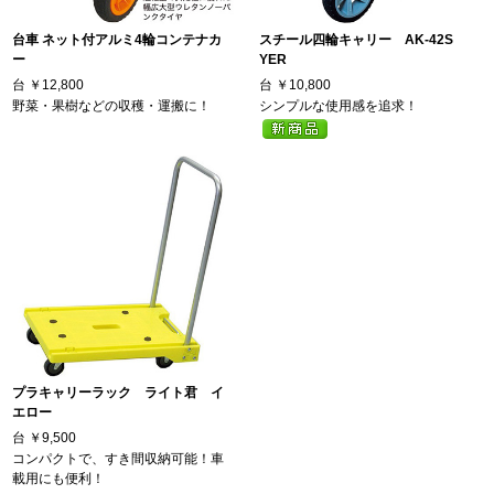
台車 ネット付アルミ4輪コンテナカ
スチール四輪キャリー AK-42S
ー
YER
台
￥12,800
台
￥10,800
野菜・果樹などの収穫・運搬に！
シンプルな使用感を追求！
プラキャリーラック ライト君 イ
エロー
台
￥9,500
コンパクトで、すき間収納可能！車
載用にも便利！