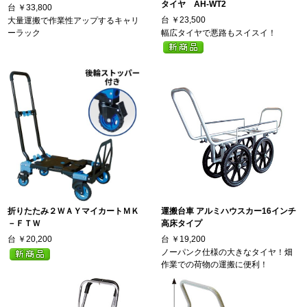
タイヤ AH-WT2
台
￥33,800
台
￥23,500
大量運搬で作業性アップするキャリ
ーラック
幅広タイヤで悪路もスイスイ！
折りたたみ２ＷＡＹマイカートＭＫ
運搬台車 アルミハウスカー16インチ
－ＦＴＷ
高床タイプ
台
￥20,200
台
￥19,200
ノーパンク仕様の大きなタイヤ！畑
作業での荷物の運搬に便利！