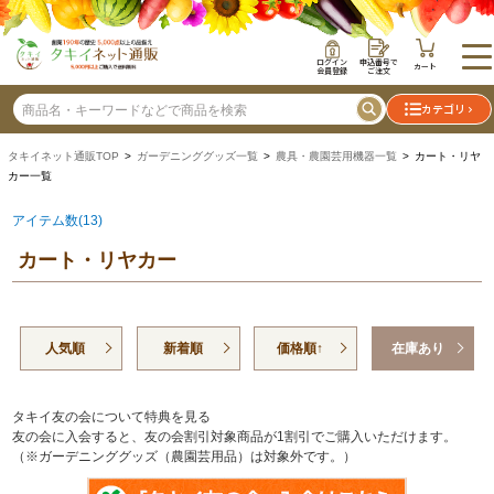
ログイン
申込番号で
カート
会員登録
ご注文
カテゴリ
タキイネット通販TOP
>
ガーデニンググッズ一覧
>
農具・農園芸用機器一覧
> カート・リヤ
カー一覧
アイテム数(13)
カート・リヤカー
人気順
新着順
価格順↑
在庫あり
タキイ友の会について特典を見る
友の会に入会すると、友の会割引対象商品が1割引でご購入いただけます。
（※ガーデニンググッズ（農園芸用品）は対象外です。）