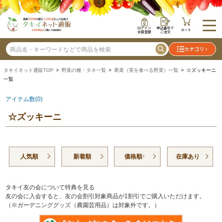
ログイン
申込番号で
カート
会員登録
ご注文
カテゴリ
タキイネット通販TOP
>
野菜の種・タネ一覧
>
果菜（実を食べる野菜）一覧
> ☆ズッキーニ
一覧
アイテム数(0)
☆ズッキーニ
人気順
新着順
価格順↑
在庫あり
タキイ友の会について特典を見る
友の会に入会すると、友の会割引対象商品が1割引でご購入いただけます。
（※ガーデニンググッズ（農園芸用品）は対象外です。）