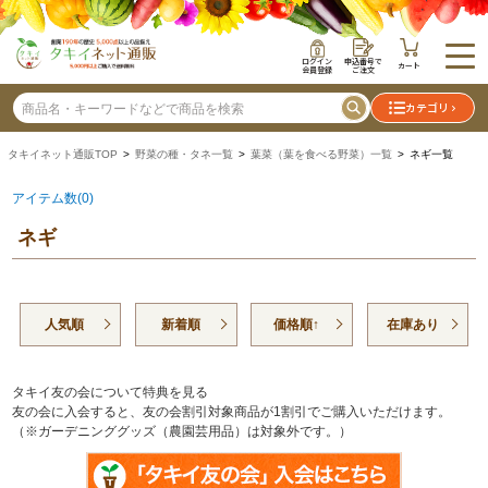
ログイン
申込番号で
カート
会員登録
ご注文
カテゴリ
タキイネット通販TOP
>
野菜の種・タネ一覧
>
葉菜（葉を食べる野菜）一覧
> ネギ一覧
アイテム数(0)
ネギ
人気順
新着順
価格順↑
在庫あり
タキイ友の会について特典を見る
友の会に入会すると、友の会割引対象商品が1割引でご購入いただけます。
（※ガーデニンググッズ（農園芸用品）は対象外です。）