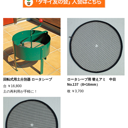
回転式用土分別器 ロータシーブ
ロータシーブ用 替えアミ 中目
No.137（8×16mm）
台
￥16,800
枚
￥3,700
土の再利用が手軽に！