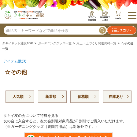
ログイン
申込番号で
カート
会員登録
ご注文
カテゴリ
タキイネット通販TOP
>
ガーデニンググッズ一覧
>
用土・土づくり関連資材一覧
> ☆その他
一覧
アイテム数(3)
☆その他
人気順
新着順
価格順
在庫あり
タキイ友の会について特典を見る
友の会に入会すると、友の会割引対象商品が1割引でご購入いただけます。
（※ガーデニンググッズ（農園芸用品）は対象外です。）