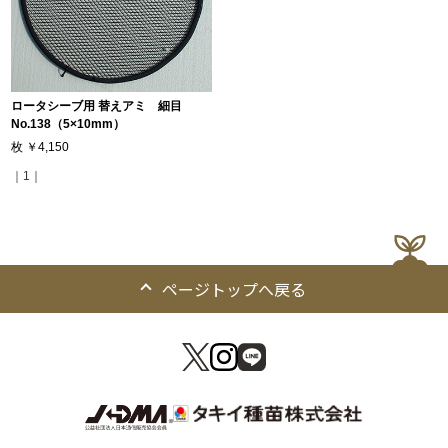
ロータシーブ用 替えアミ 細目
No.138（5×10mm）
枚
￥4,150
｜1｜
ページトップへ戻る