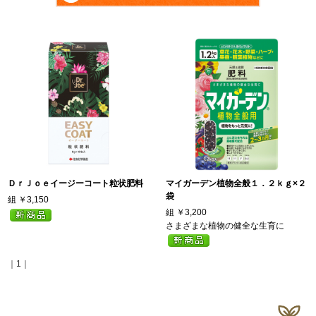
ＤｒＪｏｅイージーコート粒状肥料
マイガーデン植物全般１．２ｋｇ×２
袋
組
￥3,150
組
￥3,200
さまざまな植物の健全な生育に
｜1｜