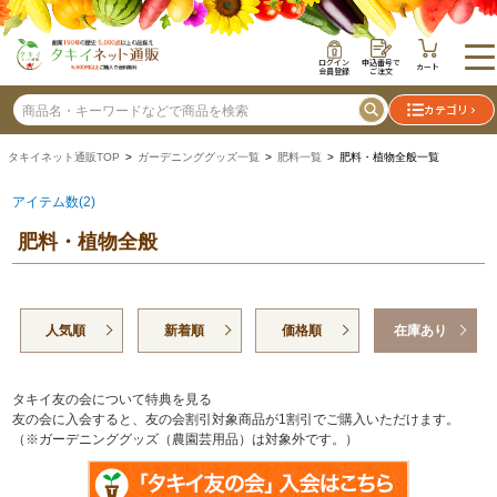
ログイン
申込番号で
カート
会員登録
ご注文
カテゴリ
タキイネット通販TOP
>
ガーデニンググッズ一覧
>
肥料一覧
> 肥料・植物全般一覧
アイテム数(2)
肥料・植物全般
人気順
新着順
価格順
在庫あり
タキイ友の会について特典を見る
友の会に入会すると、友の会割引対象商品が1割引でご購入いただけます。
（※ガーデニンググッズ（農園芸用品）は対象外です。）