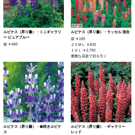
ルピナス（昇り藤）・ミニギャラリ
ルピナス（昇り藤）・ラッセル 混合
ー ピュアブルー
袋
￥165
袋
￥495
２０ＭＬ
￥620
１ＤＬ
￥2,750
優雅な花姿で目を引く
ルピナス（昇り藤）・傘咲きルピナ
ルピナス（昇り藤）・ギャラリー
ス
レッド