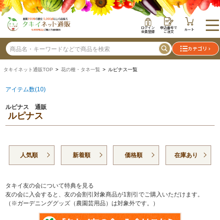
ログイン
申込番号で
カート
会員登録
ご注文
カテゴリ
タキイネット通販TOP
>
花の種・タネ一覧
> ルピナス一覧
アイテム数(10)
ルピナス 通販
ルピナス
人気順
新着順
価格順
在庫あり
タキイ友の会について特典を見る
友の会に入会すると、友の会割引対象商品が1割引でご購入いただけます。
（※ガーデニンググッズ（農園芸用品）は対象外です。）