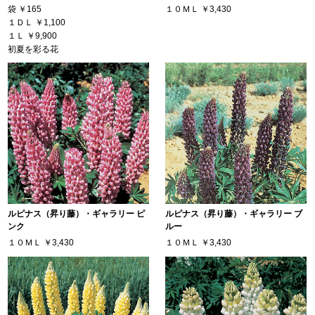
袋
￥165
１０ＭＬ
￥3,430
１ＤＬ
￥1,100
１Ｌ
￥9,900
初夏を彩る花
ルピナス（昇り藤）・ギャラリー ピ
ルピナス（昇り藤）・ギャラリー ブ
ンク
ルー
１０ＭＬ
￥3,430
１０ＭＬ
￥3,430