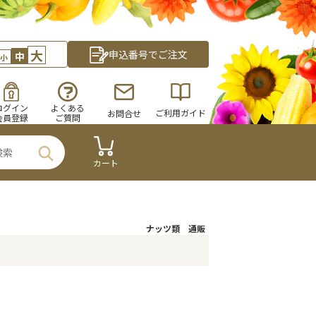
大
申込番号でご注文
中
小
ログイン
よくある
ご利用ガイド
お問合せ
会員登録
ご質問
カート
ナッツ類 通販