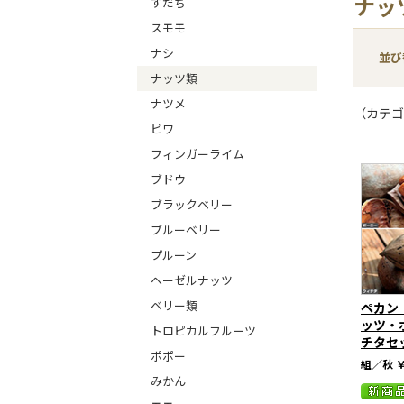
ナッ
すだち
スモモ
ナシ
並び
ナッツ類
ナツメ
（カテゴ
ビワ
フィンガーライム
ブドウ
ブラックベリー
ブルーベリー
プルーン
ヘーゼルナッツ
ベリー類
ペカン
ッツ・
トロピカルフルーツ
チタセ
ポポー
組／秋
￥
みかん