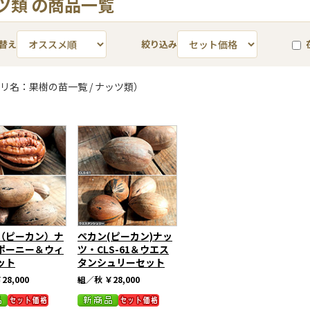
ツ類 の商品一覧
替え
絞り込み
リ名：果樹の苗一覧 / ナッツ類）
（ピーカン）ナ
ペカン(ピーカン)ナッ
ポーニー＆ウィ
ツ・CLS-61＆ウエス
ット
タンシュリーセット
28,000
組／秋
￥28,000