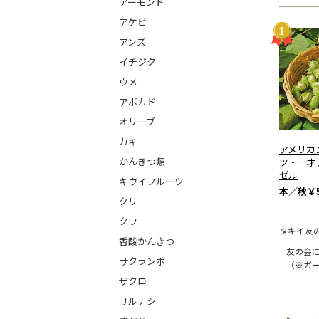
アーモンド
アケビ
アンズ
イチジク
ウメ
アボカド
オリーブ
カキ
アメリカ
かんきつ類
ツ・一才
ゼル
キウイフルーツ
本／秋
￥5
クリ
クワ
タキイ友
香酸かんきつ
友の会
サクランボ
（※ガ
ザクロ
サルナシ