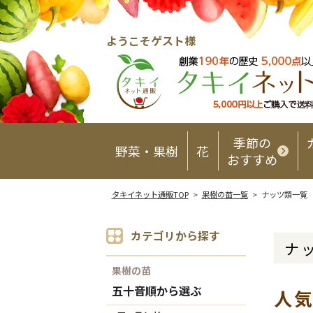
ようこそゲスト様
季節の
野菜・果樹
花
おすすめ
タキイネット通販TOP
>
果樹の苗一覧
> ナッツ類一覧
カテゴリから探す
ナ
果樹の苗
五十音順から選ぶ
人