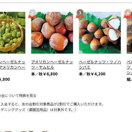
ンヘーゼルナッ
アメリカンヘーゼルナッ
ヘーゼルナッツ・ツノハ
ペ
アメリカンヘー
ツ・ヤムヒル
シバミ
ツ
シ
本／秋
￥6,800
本／秋
￥4,200
,800
組
の会について特典を見る
に入会すると、友の会割引対象商品が1割引でご購入いただけます。
ーデニンググッズ（農園芸用品）は対象外です。）