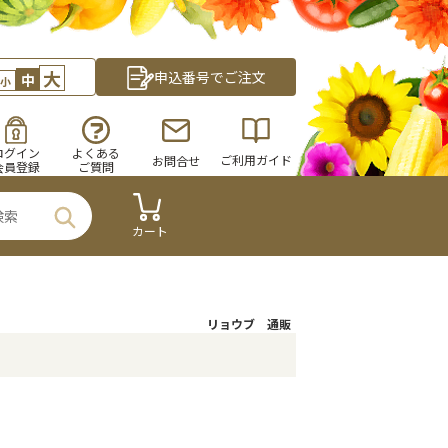
大
申込番号でご注文
中
小
ログイン
よくある
ご利用ガイド
お問合せ
会員登録
ご質問
カート
リョウブ 通販