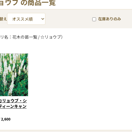
ョウブ の商品一覧
替え
在庫ありのみ
リ名：花木の苗一覧 / ☆リョウブ）
カリョウブ・シ
ティーンキャン
2,600