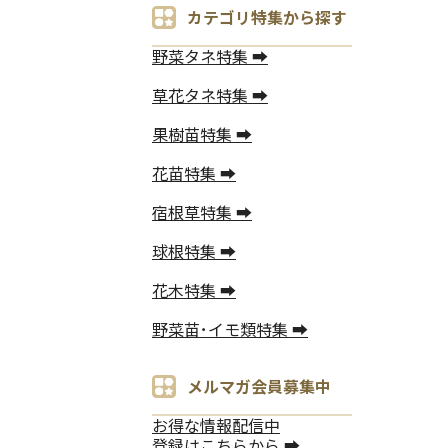
カテゴリ特集から探す
野菜タネ特集 ➡
草花タネ特集 ➡
果樹苗特集 ➡
花苗特集 ➡
宿根草特集 ➡
球根特集 ➡
花木特集 ➡
野菜苗･イモ類特集 ➡
メルマガ会員募集中
お得な情報配信中
登録はこちらから ➡