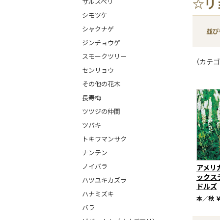
☆リ
サルスベリ
シモツケ
シャクナゲ
並び
ジンチョウゲ
スモークツリー
（カテゴ
センリョウ
その他の花木
長寿梅
ツツジの仲間
ツバキ
トキワマンサク
ナンテン
ノイバラ
アメリ
ックス
ハツユキカズラ
ドルズ
ハナミズキ
本／秋
￥
バラ