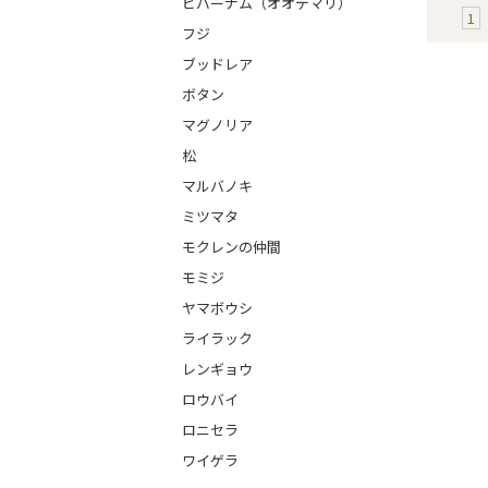
ビバーナム（オオデマリ）
1
フジ
ブッドレア
ボタン
マグノリア
松
マルバノキ
ミツマタ
モクレンの仲間
モミジ
ヤマボウシ
ライラック
レンギョウ
ロウバイ
ロニセラ
ワイゲラ