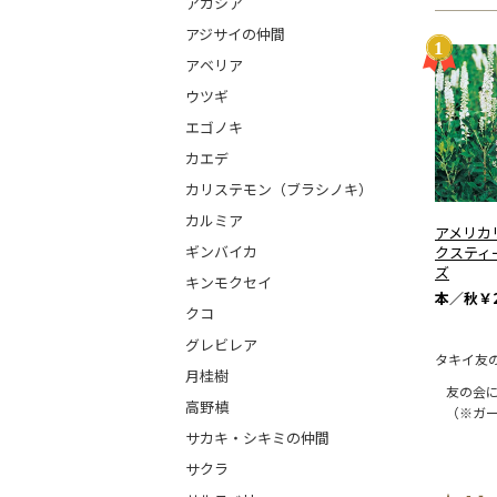
アカシア
アジサイの仲間
アベリア
ウツギ
エゴノキ
カエデ
カリステモン（ブラシノキ）
カルミア
アメリカ
ギンバイカ
クスティ
ズ
キンモクセイ
本／秋
￥2
クコ
グレビレア
タキイ友
月桂樹
友の会
高野槙
（※ガ
サカキ・シキミの仲間
サクラ