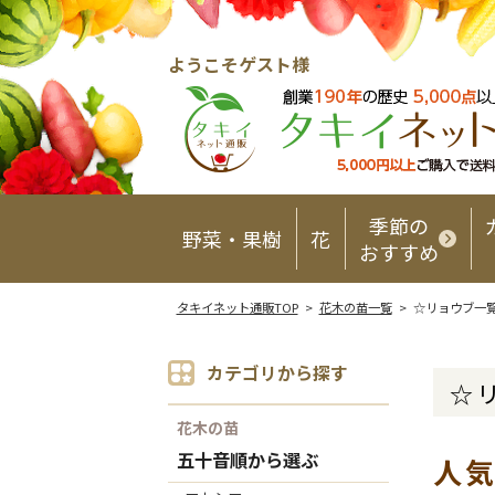
ようこそゲスト様
季節の
野菜・果樹
花
おすすめ
タキイネット通販TOP
>
花木の苗一覧
> ☆リョウブ一
カテゴリから探す
☆
花木の苗
五十音順から選ぶ
人