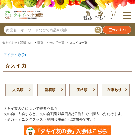
ログイン
申込番号で
カート
会員登録
ご注文
カテゴリ
タキイネット通販TOP
>
野菜・イモの苗一覧
> ☆スイカ一覧
アイテム数(0)
☆スイカ
人気順
新着順
価格順
在庫あり
タキイ友の会について特典を見る
友の会に入会すると、友の会割引対象商品が1割引でご購入いただけます。
（※ガーデニンググッズ（農園芸用品）は対象外です。）