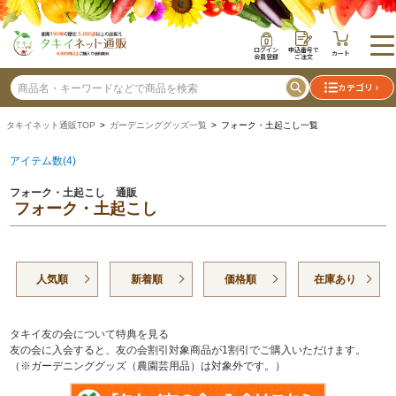
ログイン
申込番号で
カート
会員登録
ご注文
カテゴリ
タキイネット通販TOP
>
ガーデニンググッズ一覧
> フォーク・土起こし一覧
アイテム数(4)
フォーク・土起こし 通販
フォーク・土起こし
人気順
新着順
価格順
在庫あり
タキイ友の会について特典を見る
友の会に入会すると、友の会割引対象商品が1割引でご購入いただけます。
（※ガーデニンググッズ（農園芸用品）は対象外です。）