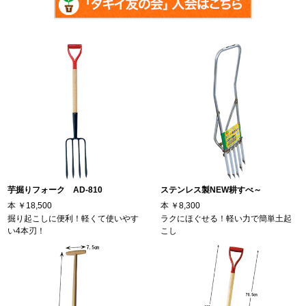
芋掘りフォーク AD-810
ステンレス製NEW耕すべ～
本
￥18,500
本
￥8,300
掘り起こしに便利！軽くて使いやす
ラクにほぐせる！軽い力で簡単土起
い4本刃！
こし