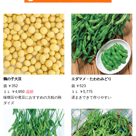
鶴の子大豆
エダマメ・たわわみどり
袋
￥352
袋
￥523
１Ｌ
￥4,950
品切
１Ｌ
￥5,775
味噌豆や煮豆におすすめの大粒の秋
遅まきできて作りやすい
ダイズ