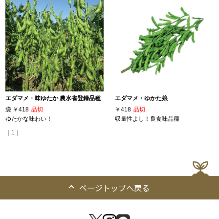
エダマメ・味ゆたか 農水省登録品種
エダマメ・ゆかた娘
袋
￥418
品切
￥418
品切
ゆたかな味わい！
収量性よし！良食味品種
｜1｜
ページトップへ戻る