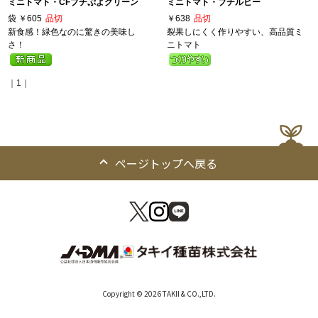
ミニトマト・CFプチぷよグリーン
ミニトマト・プチルビー
袋
￥605
品切
￥638
品切
新食感！緑色なのに驚きの美味し
裂果しにくく作りやすい、高品質ミ
さ！
ニトマト
｜1｜
ページトップへ戻る
Copyright © 2026 TAKII & CO.,LTD.