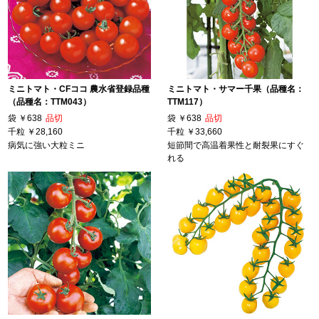
ミニトマト・CFココ 農水省登録品種
ミニトマト・サマー千果（品種名：
（品種名：TTM043）
TTM117）
袋
￥638
品切
袋
￥638
品切
千粒
￥28,160
千粒
￥33,660
病気に強い大粒ミニ
短節間で高温着果性と耐裂果にすぐ
れる