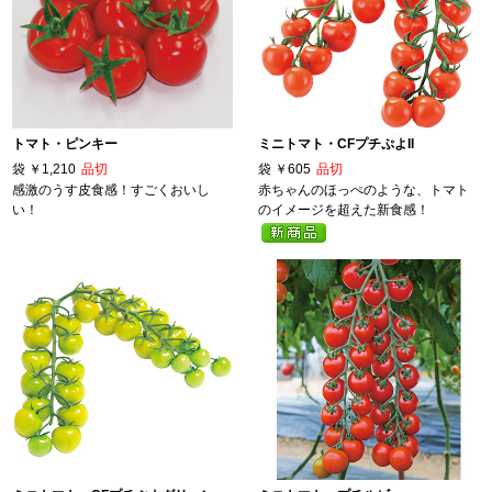
トマト・ピンキー
ミニトマト・CFプチぷよII
袋
￥1,210
品切
袋
￥605
品切
感激のうす皮食感！すごくおいし
赤ちゃんのほっぺのような、トマト
い！
のイメージを超えた新食感！