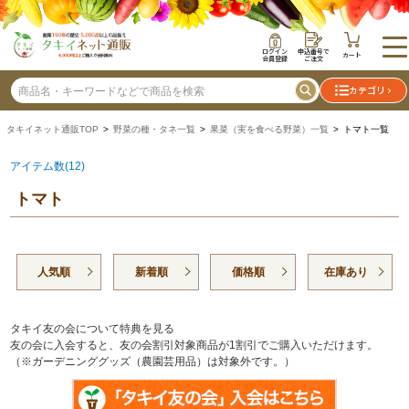
ログイン
申込番号で
カート
会員登録
ご注文
カテゴリ
タキイネット通販TOP
>
野菜の種・タネ一覧
>
果菜（実を食べる野菜）一覧
> トマト一覧
アイテム数(12)
トマト
人気順
新着順
価格順
在庫あり
タキイ友の会について特典を見る
友の会に入会すると、友の会割引対象商品が1割引でご購入いただけます。
（※ガーデニンググッズ（農園芸用品）は対象外です。）