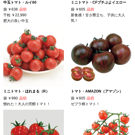
中玉トマト・ルイ60
ミニトマト・CFプチぷよイエロー
袋
￥638
品切
袋
￥605
品切
千粒
￥22,990
新食感！甘さ際立ち、子供に大人
気！
肥大の良い中玉
ミニトマト・ほれまる（R）
トマト・AMAZON（アマゾン）
袋
￥990
品切
袋
￥605
品切
惚れた！大人の芳醇トマト！
ゼブラ柄トマト！