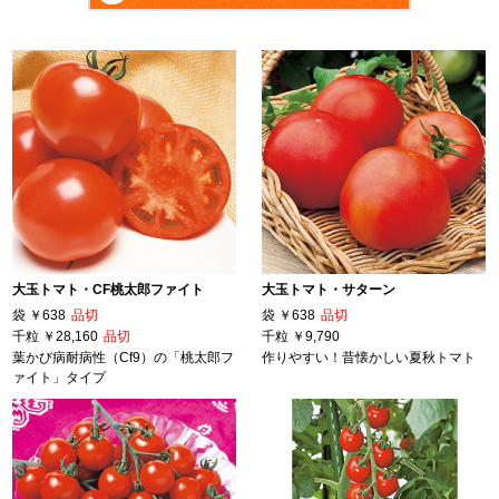
大玉トマト・CF桃太郎ファイト
大玉トマト・サターン
袋
￥638
品切
袋
￥638
品切
千粒
￥28,160
品切
千粒
￥9,790
葉かび病耐病性（Cf9）の「桃太郎フ
作りやすい！昔懐かしい夏秋トマト
ァイト」タイプ