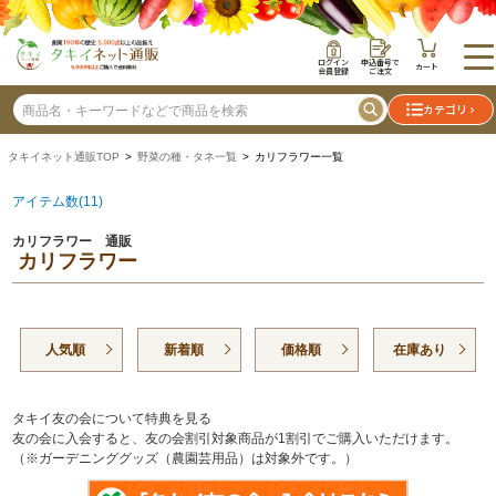
ログイン
申込番号で
カート
会員登録
ご注文
カテゴリ
タキイネット通販TOP
>
野菜の種・タネ一覧
> カリフラワー一覧
アイテム数(11)
カリフラワー 通販
カリフラワー
人気順
新着順
価格順
在庫あり
タキイ友の会について特典を見る
友の会に入会すると、友の会割引対象商品が1割引でご購入いただけます。
（※ガーデニンググッズ（農園芸用品）は対象外です。）