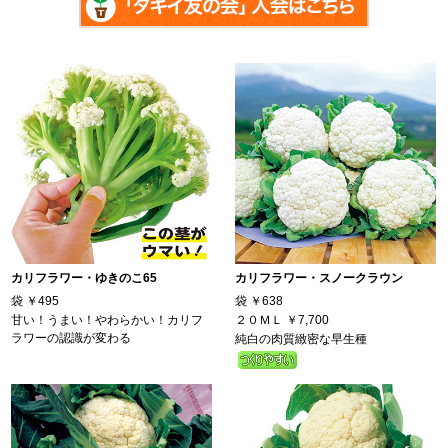
カリフラワー・ゆきのこ65
カリフラワー・スノークラウン
袋
￥495
袋
￥638
甘い！うまい！やわらかい！カリフ
２０ＭＬ
￥7,700
ラワーの認識が変わる
純白の肉質緻密な早生種