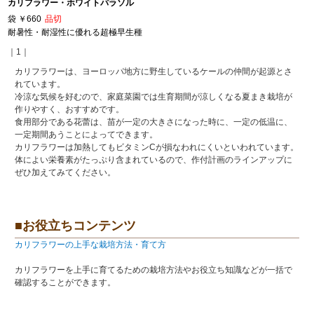
カリフラワー・ホワイトパラソル
袋
￥660
品切
耐暑性・耐湿性に優れる超極早生種
｜1｜
カリフラワーは、ヨーロッパ地方に野生しているケールの仲間が起源とさ
れています。
冷涼な気候を好むので、家庭菜園では生育期間が涼しくなる夏まき栽培が
作りやすく、おすすめです。
食用部分である花蕾は、苗が一定の大きさになった時に、一定の低温に、
一定期間あうことによってできます。
カリフラワーは加熱してもビタミンCが損なわれにくいといわれています。
体によい栄養素がたっぷり含まれているので、作付計画のラインアップに
ぜひ加えてみてください。
■お役立ちコンテンツ
カリフラワーの上手な栽培方法・育て方
カリフラワーを上手に育てるための栽培方法やお役立ち知識などが一括で
確認することができます。