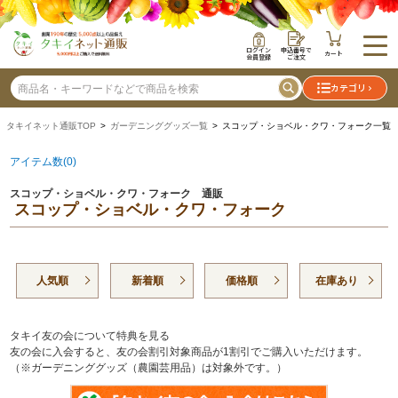
ログイン
申込番号で
カート
会員登録
ご注文
カテゴリ
タキイネット通販TOP
>
ガーデニンググッズ一覧
> スコップ・ショベル・クワ・フォーク一覧
アイテム数(0)
スコップ・ショベル・クワ・フォーク 通販
スコップ・ショベル・クワ・フォーク
人気順
新着順
価格順
在庫あり
タキイ友の会について特典を見る
友の会に入会すると、友の会割引対象商品が1割引でご購入いただけます。
（※ガーデニンググッズ（農園芸用品）は対象外です。）