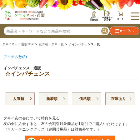
ログイン
申込番号で
カート
会員登録
ご注文
カテゴリ
タキイネット通販TOP
>
花の種・タネ一覧
> ☆インパチェンス一覧
アイテム数(8)
インパチェンス 通販
☆インパチェンス
人気順
新着順
価格順
在庫あり
タキイ友の会について特典を見る
友の会に入会すると、友の会割引対象商品が1割引でご購入いただけます。
（※ガーデニンググッズ（農園芸用品）は対象外です。）