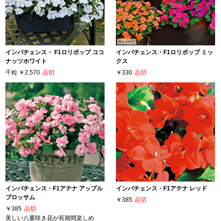
インパチェンス・ F1ロリポップ ココ
インパチェンス・F1ロリポップ ミッ
ナッツホワイト
クス
千粒
￥2,570
品切
￥330
品切
インパチェンス・F1アテナ アップル
インパチェンス・F1アテナ レッド
ブロッサム
￥385
品切
￥385
品切
美しい八重咲き花が長期間楽しめ