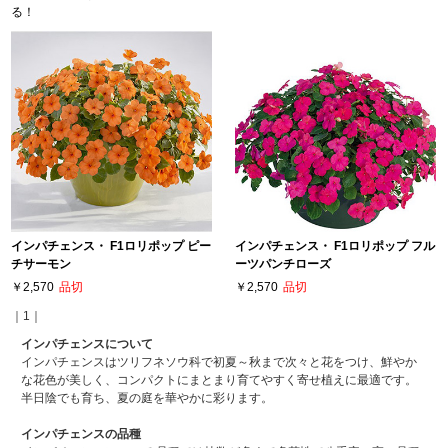
る！
インパチェンス・ F1ロリポップ ピー
インパチェンス・ F1ロリポップ フル
チサーモン
ーツパンチローズ
￥2,570
品切
￥2,570
品切
｜1｜
インパチェンスについて
インパチェンスはツリフネソウ科で初夏～秋まで次々と花をつけ、鮮やか
な花色が美しく、コンパクトにまとまり育てやすく寄せ植えに最適です。
半日陰でも育ち、夏の庭を華やかに彩ります。
インパチェンスの品種