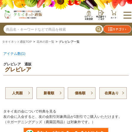
ログイン
申込番号で
カート
会員登録
ご注文
カテゴリ
タキイネット通販TOP
>
花木の苗一覧
> グレビレア一覧
アイテム数(1)
グレビレア 通販
グレビレア
人気順
新着順
価格順
在庫あり
タキイ友の会について特典を見る
友の会に入会すると、友の会割引対象商品が1割引でご購入いただけます。
（※ガーデニンググッズ（農園芸用品）は対象外です。）