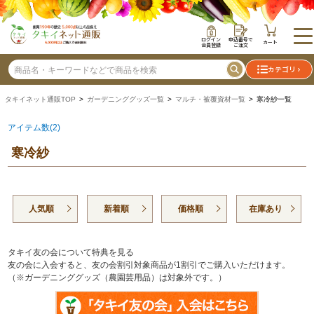
ログイン
申込番号で
カート
会員登録
ご注文
カテゴリ
タキイネット通販TOP
>
ガーデニンググッズ一覧
>
マルチ・被覆資材一覧
> 寒冷紗一覧
アイテム数(2)
寒冷紗
人気順
新着順
価格順
在庫あり
タキイ友の会について特典を見る
友の会に入会すると、友の会割引対象商品が1割引でご購入いただけます。
（※ガーデニンググッズ（農園芸用品）は対象外です。）